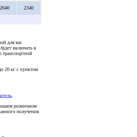
2040
2340
ой для вас
будет включать в
до транспортной
о 20 кг с пунктом
итель
.
 нашем розничном
ованного получения