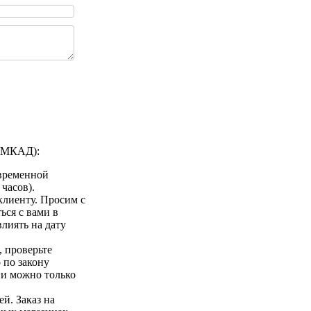
а МКАД):
 временной
 часов).
клиенту. Просим с
ься с вами в
лиять на дату
 проверьте
 по закону
ии можно только
ей. Заказ на