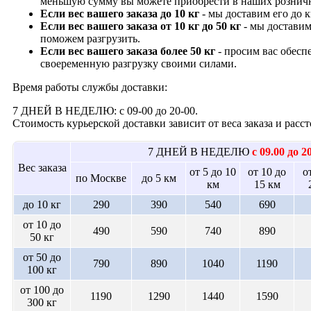
меньшую сумму вы можете приобрести в наших рознич
Если вес вашего заказа до 10 кг
- мы доставим его до 
Если вес вашего заказа от 10 кг до 50 кг
- мы доставим
поможем разгрузить.
Если вес вашего заказа более 50 кг
- просим вас обесп
своеременную разгрузку своими силами.
Время работы службы доставки:
7 ДНЕЙ В НЕДЕЛЮ: с 09-00 до 20-00.
Стоимость курьерской доставки зависит от веса заказа и рас
7 ДНЕЙ В НЕДЕЛЮ
с 09.00 до 2
Вес заказа
от 5 до 10
от 10 до
о
по Москве
до 5 км
км
15 км
до 10 кг
290
390
540
690
от 10 до
490
590
740
890
50 кг
от 50 до
790
890
1040
1190
100 кг
от 100 до
1190
1290
1440
1590
300 кг