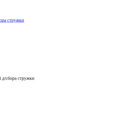
ора стружки
 д/сбора стружки