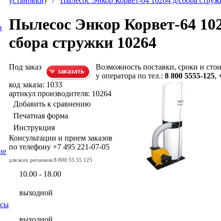
установки)
/
Пылесос Энкор Корвет-64 10264 д/сбора струж
Пылесос Энкор Корвет-64 102
в
сбора стружки 10264
Под заказ
Возможность поставки, сроки и сто
у оператора по тел.:
8 800 5555-125
,
код заказа: 1033
артикул производителя: 10264
Добавить к сравнению
Печатная форма
Инструкция
Консультации и прием заказов
по телефону
+7 495
221-07-05
ие
для всех регионов
8 800 55 55 125
10.00 - 18.00
выходной
осы
выходной