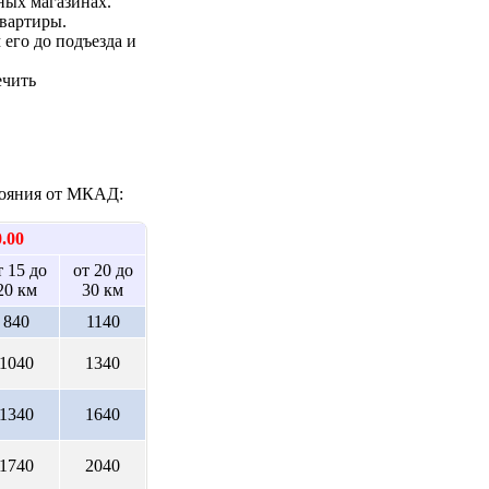
ных магазинах.
квартиры.
 его до подъезда и
ечить
стояния от МКАД:
0.00
т 15 до
от 20 до
20 км
30 км
840
1140
1040
1340
1340
1640
1740
2040