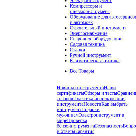
Электроинструмент
Компрессоры и
пневмоинструмент
Оборудование для автосервисо
и автомоек
Строительный инструмент
Энергоснабжение
Сварочное оборудование
Садовая техника
Станки
Ручной инструмент
Климатическая техника
Все Товары
Новинки инструмента
Наши
сертификаты
Обзоры и тесты
Сравнен
товаров
Практика использования
инструмента
Новости
Как выбрать
инструмент
Подарки
мужчинам
Электроинструмент в
мире
Проверка
бензоинструмента
Безопасность
Вопр
и ответы
Гарантия